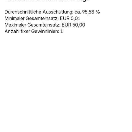
Durchschnittliche Ausschüttung: ca. 95,58 %
Minimaler Gesamteinsatz: EUR 0,01
Maximaler Gesamteinsatz: EUR 50,00
Anzahl fixer Gewinnlinien: 1