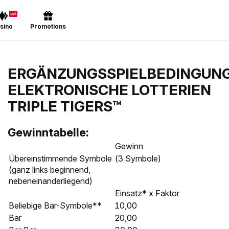
ERGÄNZUNGSSPIELBEDINGUN
ELEKTRONISCHE LOTTERIEN
TRIPLE TIGERS
™
Gewinntabelle:
Gewinn
Übereinstimmende Symbole
(3 Symbole)
(ganz links beginnend,
nebeneinanderliegend)
Einsatz* x Faktor
Beliebige Bar-Symbole**
10,00
Bar
20,00