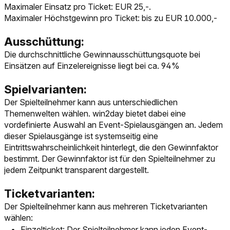
Maximaler Einsatz pro Ticket: EUR 25,-.
Maximaler Höchstgewinn pro Ticket: bis zu EUR 10.000,-
Ausschüttung:
Die durchschnittliche Gewinnausschüttungsquote bei
Einsätzen auf Einzelereignisse liegt bei ca. 94%
Spielvarianten:
Der Spielteilnehmer kann aus unterschiedlichen
Themenwelten wählen. win2day bietet dabei eine
vordefinierte Auswahl an Event-Spielausgängen an. Jedem
dieser Spielausgänge ist systemseitig eine
Eintrittswahrscheinlichkeit hinterlegt, die den Gewinnfaktor
bestimmt. Der Gewinnfaktor ist für den Spielteilnehmer zu
jedem Zeitpunkt transparent dargestellt.
Ticketvarianten:
Der Spielteilnehmer kann aus mehreren Ticketvarianten
wählen:
Einzelticket:
Der Spielteilnehmer kann jeden Event-