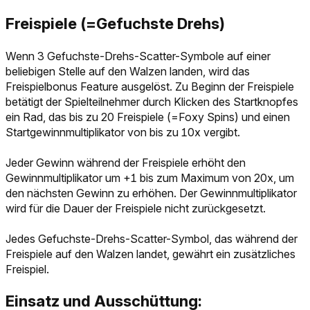
Freispiele (=Gefuchste Drehs)
Wenn 3 Gefuchste-Drehs-Scatter-Symbole auf einer
beliebigen Stelle auf den Walzen landen, wird das
Freispielbonus Feature ausgelöst. Zu Beginn der Freispiele
betätigt der Spielteilnehmer durch Klicken des Startknopfes
ein Rad, das bis zu 20 Freispiele (=Foxy Spins) und einen
Startgewinnmultiplikator von bis zu 10x vergibt.
Jeder Gewinn während der Freispiele erhöht den
Gewinnmultiplikator um +1 bis zum Maximum von 20x, um
den nächsten Gewinn zu erhöhen. Der Gewinnmultiplikator
wird für die Dauer der Freispiele nicht zurückgesetzt.
Jedes Gefuchste-Drehs-Scatter-Symbol, das während der
Freispiele auf den Walzen landet, gewährt ein zusätzliches
Freispiel.
Einsatz und Ausschüttung: