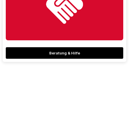
Beratung & Hilfe