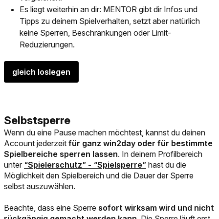
Es liegt weiterhin an dir: MENTOR gibt dir Infos und
Tipps zu deinem Spielverhalten, setzt aber natürlich
keine Sperren, Beschränkungen oder Limit-
Reduzierungen.
gleich loslegen
Wenn du eine Pause machen möchtest, kannst du deinen
Account jederzeit
für ganz win2day oder für bestimmte
Spielbereiche sperren lassen
. In deinem Profilbereich
Link der zu spielerschutzeinstellungen#wasistmen
unter
“Spielerschutz” - “Spielsperre”
hast du die
Möglichkeit den Spielbereich und die Dauer der Sperre
selbst auszuwählen.
Beachte, dass eine Sperre
sofort wirksam wird und nicht
rückgängig gemacht werden kann
. Die Sperre läuft erst