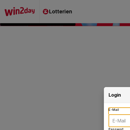
Dein Login wird benötigt