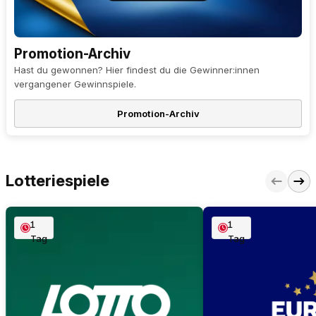
Promotion-Archiv
Hast du gewonnen? Hier findest du die Gewinner:innen
vergangener Gewinnspiele.
Promotion-Archiv