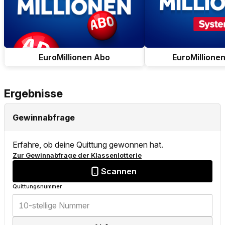
Gewinnabfrage
Erfahre, ob deine Quittung gewonnen hat.
Zur Gewinnabfrage der Klassenlotterie
Scannen