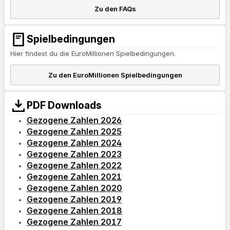
Zu den FAQs
Spielbedingungen
Hier findest du die EuroMillionen Spielbedingungen.
Zu den EuroMillionen Spielbedingungen
PDF Downloads
Link der zu https://statics.win2day.at/media/N
Gezogene Zahlen 2026
Link der zu https://statics.win2day.at/media
Gezogene Zahlen 2025
Link der zu https://statics.win2day.at/media
Gezogene Zahlen 2024
Link der zu https://statics.win2day.at/media/
Gezogene Zahlen 2023
Link der zu https://statics.win2day.at/media/
Gezogene Zahlen 2022
Link der zu https://statics.win2day.at/media/
Gezogene Zahlen 2021
Link der zu https://statics.win2day.at/media/
Gezogene Zahlen 2020
Link der zu https://statics.win2day.at/media/
Gezogene Zahlen 2019
Link der zu https://statics.win2day.at/media/
Gezogene Zahlen 2018
Link der zu https://statics.win2day.at/media/
Gezogene Zahlen 2017