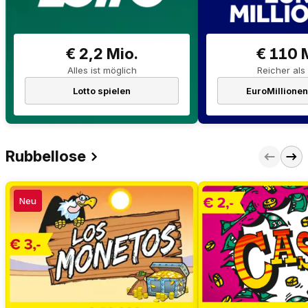
Lotto spielen
EuroMillionen