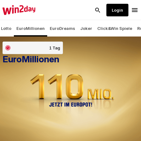
EuroMillionen