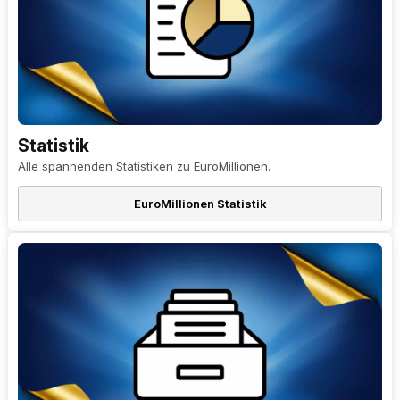
Statistik
Alle spannenden Statistiken zu EuroMillionen.
EuroMillionen Statistik