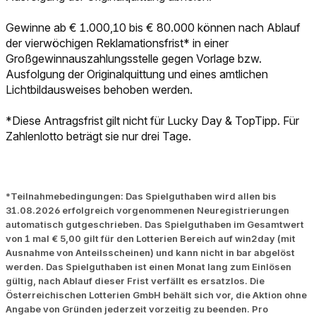
Gewinne ab € 1.000,10 bis € 80.000 können nach Ablauf
der vierwöchigen Reklamationsfrist* in einer
Großgewinnauszahlungsstelle gegen Vorlage bzw.
Ausfolgung der Originalquittung und eines amtlichen
Lichtbildausweises behoben werden.
*Diese Antragsfrist gilt nicht für Lucky Day & TopTipp. Für
Zahlenlotto beträgt sie nur drei Tage.
*Teilnahmebedingungen: Das Spielguthaben wird allen bis
31.08.2026 erfolgreich vorgenommenen Neuregistrierungen
automatisch gutgeschrieben. Das Spielguthaben im Gesamtwert
von 1 mal € 5,00 gilt für den Lotterien Bereich auf win2day (mit
Ausnahme von Anteilsscheinen) und kann nicht in bar abgelöst
werden. Das Spielguthaben ist einen Monat lang zum Einlösen
gültig, nach Ablauf dieser Frist verfällt es ersatzlos. Die
Österreichischen Lotterien GmbH behält sich vor, die Aktion ohne
Angabe von Gründen jederzeit vorzeitig zu beenden. Pro