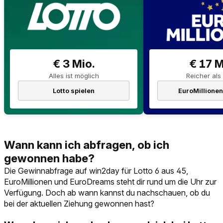
Lotto spielen
EuroMillionen
Die Gewinnabfrage auf win2day für Lotto 6 aus 45,
EuroMillionen und EuroDreams steht dir rund um die Uhr zur
Verfügung. Doch ab wann kannst du nachschauen, ob du
bei der aktuellen Ziehung gewonnen hast?