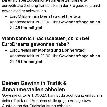
Da es sich bei EuroMillionen um eine zentralisierte
europäische Ziehung handelt, kann der Freigabezeitpunkt
etwas stärker schwanken.
EuroMillionen am
Dienstag und Freitag:
Annahmeschluss 20:00 Uhr,
Gewinnabfrage ab ca.
21:45 Uhr möglich
Wann kann ich nachschauen, ob ich bei
EuroDreams gewonnen habe?
EuroDreams am
Montag und Donnerstag:
Annahmeschluss 20:00 Uhr,
Gewinnabfrage ab ca.
21:25 Uhr möglich
Gewinne unter € 1.000,10 kannst du auch ganz einfach in
deiner Trafik und Annahmestelle gegen Vorlage bzw.
Ausfolgung der Originalquittung abholen.