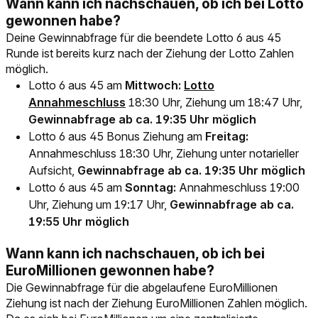
Wann kann ich nachschauen, ob ich bei Lotto
gewonnen habe?
Deine Gewinnabfrage für die beendete Lotto 6 aus 45
Runde ist bereits kurz nach der Ziehung der Lotto Zahlen
möglich.
Link der zu /blog/lotte
Lotto 6 aus 45 am
Mittwoch:
Lotto
Annahmeschluss
18:30 Uhr, Ziehung um 18:47 Uhr,
Gewinnabfrage ab ca. 19:35 Uhr möglich
Lotto 6 aus 45 Bonus Ziehung am
Freitag:
Annahmeschluss 18:30 Uhr, Ziehung unter notarieller
Aufsicht,
Gewinnabfrage ab ca. 19:35 Uhr möglich
Lotto 6 aus 45 am
Sonntag:
Annahmeschluss 19:00
Uhr, Ziehung um 19:17 Uhr,
Gewinnabfrage ab ca.
19:55 Uhr möglich
Wann kann ich nachschauen, ob ich bei
EuroMillionen gewonnen habe?
Die Gewinnabfrage für die abgelaufene EuroMillionen
Ziehung ist nach der Ziehung EuroMillionen Zahlen möglich.