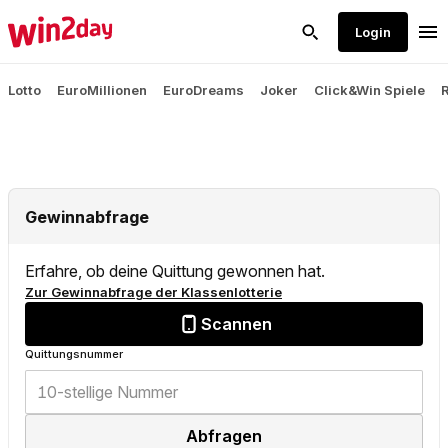
Gewinnabfrage
Erfahre, ob deine Quittung gewonnen hat.
Zur Gewinnabfrage der Klassenlotterie
Scannen
Abfragen