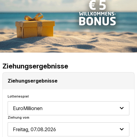
Ziehungsergebnisse