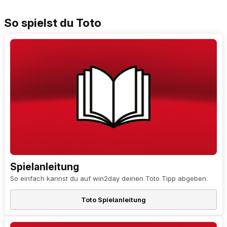
Spielanleitung
So einfach kannst du auf win2day deinen Toto Tipp abgeben.
Toto Spielanleitung