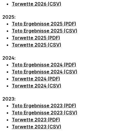
Link der zu https://statics.win2day.at/media/NN_
Torwette 2026 (CSV)
2025:
Link der zu https://statics.win2day.at/media/
Toto Ergebnisse 2025 (PDF)
Link der zu https://statics.win2day.at/media/N
Toto Ergebnisse 2025 (CSV)
Link der zu https://statics.win2day.at/media/NN
Torwette 2025 (PDF)
Link der zu https://statics.win2day.at/media/NN
Torwette 2025 (CSV)
2024:
Link der zu https://statics.win2day.at/media/N
Toto Ergebnisse 2024 (PDF)
Link der zu https://statics.win2day.at/media/N
Toto Ergebnisse 2024 (CSV)
Link der zu https://statics.win2day.at/media/NN
Torwette 2024 (PDF)
Link der zu https://statics.win2day.at/media/NN
Torwette 2024 (CSV)
2023:
Link der zu https://statics.win2day.at/media/NN
Toto Ergebnisse 2023 (PDF)
Link der zu https://statics.win2day.at/media/NN
Toto Ergebnisse 2023 (CSV)
Link der zu https://statics.win2day.at/media/NN
Torwette 2023 (PDF)
Link der zu https://statics.win2day.at/media/NN
Torwette 2023 (CSV)