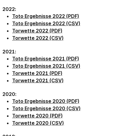
2022:
Link der zu https://statics.win2day.at/media/NN
Toto Ergebnisse 2022 (PDF)
Link der zu https://statics.win2day.at/media/NN
Toto Ergebnisse 2022 (CSV)
Link der zu https://statics.win2day.at/media/NN
Torwette 2022 (PDF)
Link der zu https://statics.win2day.at/media/NN
Torwette 2022 (CSV)
2021:
Link der zu https://statics.win2day.at/media/NN
Toto Ergebnisse 2021 (PDF)
Link der zu https://statics.win2day.at/media/NN
Toto Ergebnisse 2021 (CSV)
Link der zu https://statics.win2day.at/media/NN
Torwette 2021 (PDF)
Link der zu https://statics.win2day.at/media/NN
Torwette 2021 (CSV)
2020:
Link der zu https://statics.win2day.at/media/NN
Toto Ergebnisse 2020 (PDF)
Link der zu https://statics.win2day.at/media/NN
Toto Ergebnisse 2020 (CSV)
Link der zu https://statics.win2day.at/media/NN
Torwette 2020 (PDF)
Link der zu https://statics.win2day.at/media/NN
Torwette 2020 (CSV)