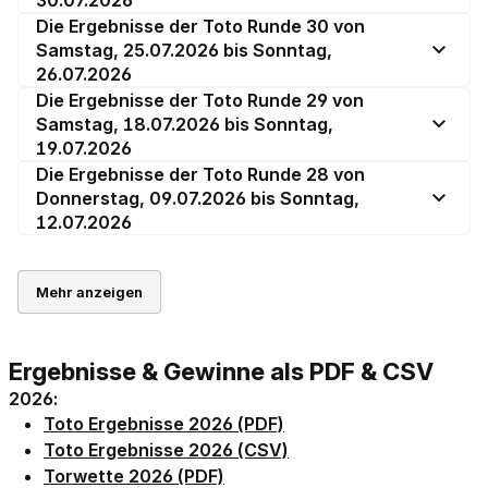
Die Ergebnisse der Toto Runde 30 von
Samstag, 25.07.2026 bis Sonntag,
26.07.2026
Die Ergebnisse der Toto Runde 29 von
Samstag, 18.07.2026 bis Sonntag,
19.07.2026
Die Ergebnisse der Toto Runde 28 von
Donnerstag, 09.07.2026 bis Sonntag,
12.07.2026
Mehr anzeigen
2026:
Link der zu https://statics.win2day.at/media/NN_
Toto Ergebnisse 2026 (PDF)
Link der zu https://statics.win2day.at/media/NN_
Toto Ergebnisse 2026 (CSV)
Link der zu https://statics.win2day.at/media/NN_
Torwette 2026 (PDF)