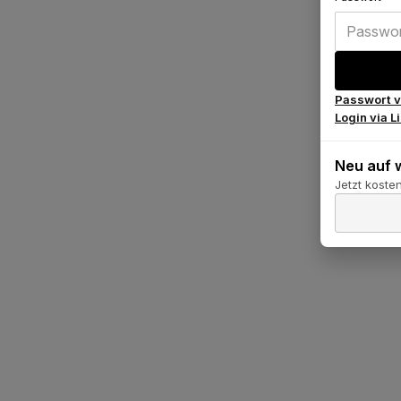
Passwort 
Login via L
Neu auf 
Jetzt kosten