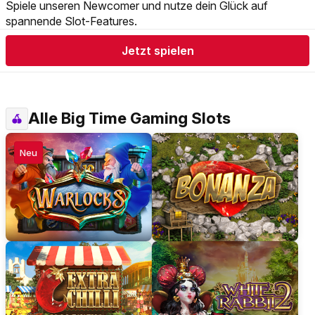
Spiele unseren Newcomer und nutze dein Glück auf
spannende Slot-Features.
Jetzt spielen