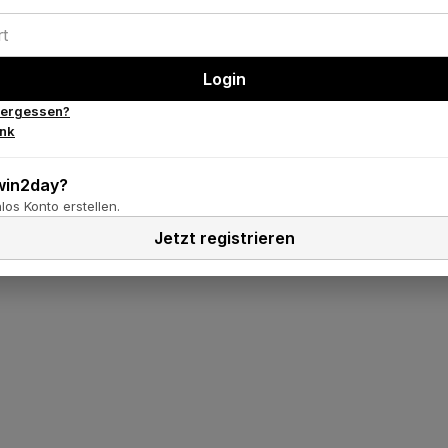
Login
vergessen?
ink
win2day?
los Konto erstellen.
Jetzt registrieren