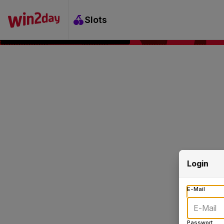
Dein Login wird benötigt