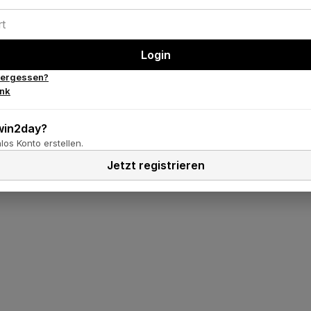
Login
vergessen?
ink
win2day?
los Konto erstellen.
Jetzt registrieren