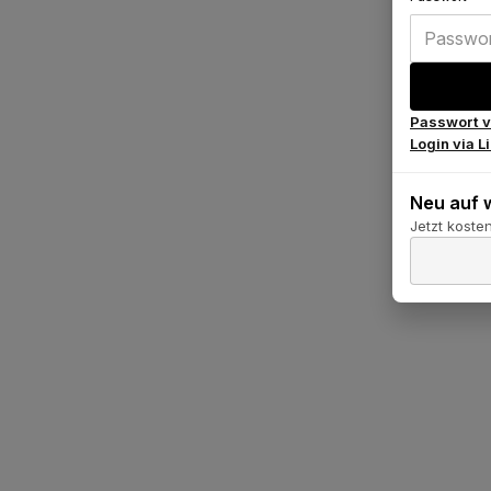
Passwort 
Login via L
Neu auf 
Jetzt kosten