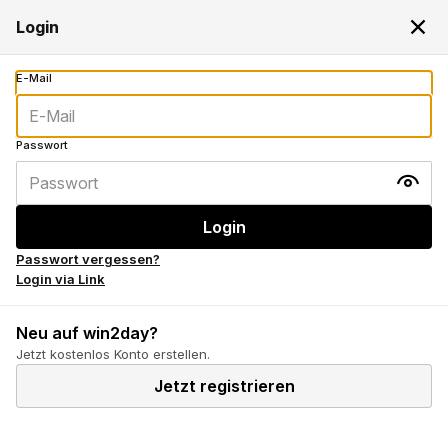
Dein Login wird benötigt
Login
Passwort vergessen?
Login via Link
Neu auf win2day?
Jetzt kostenlos Konto erstellen.
Jetzt registrieren