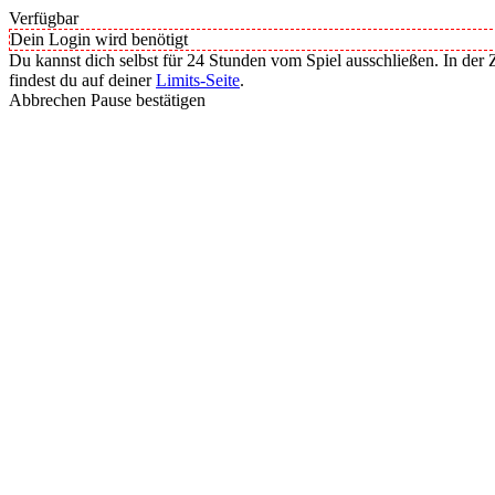
Verfügbar
Dein Login wird benötigt
Du kannst dich selbst für 24 Stunden vom Spiel ausschließen. In der 
findest du auf deiner
Limits-Seite
.
Abbrechen
Pause bestätigen