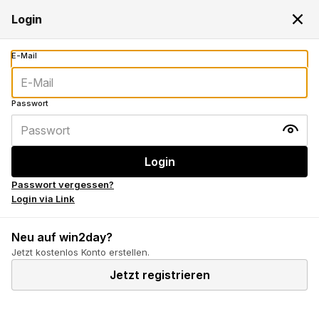
Dein Login wird benötigt
Login
Passwort vergessen?
Login via Link
Neu auf win2day?
Jetzt kostenlos Konto erstellen.
Jetzt registrieren