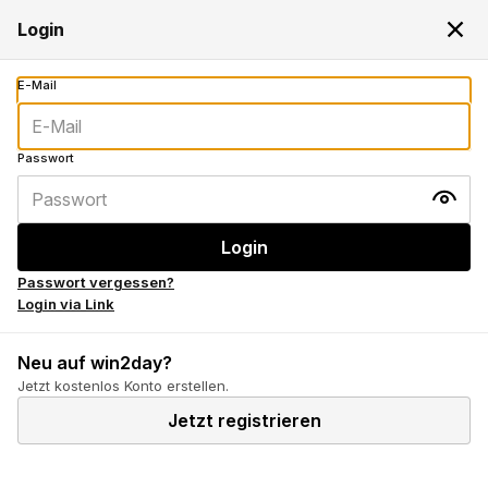
Dein Login wird benötigt
Login
Passwort vergessen?
Login via Link
Neu auf win2day?
Jetzt kostenlos Konto erstellen.
Jetzt registrieren