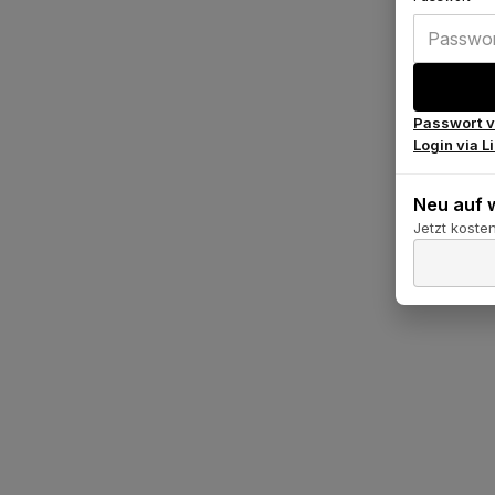
Passwort 
Login via L
Neu auf 
Jetzt kosten