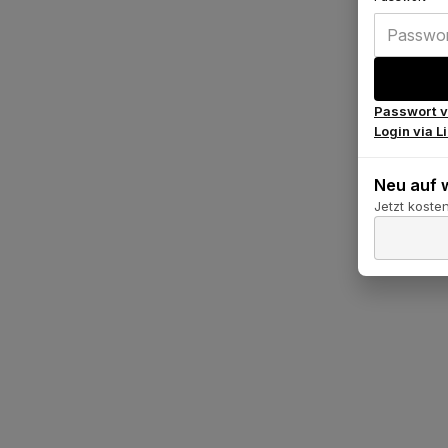
Passwort 
Login via L
Neu auf 
Jetzt kosten