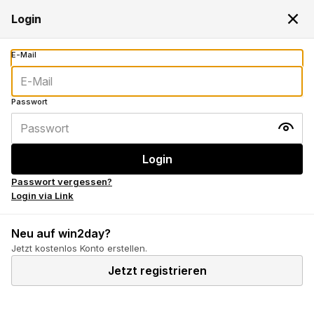
Dein Login wird benötigt
Login
Passwort vergessen?
Login via Link
Neu auf win2day?
Jetzt kostenlos Konto erstellen.
Jetzt registrieren