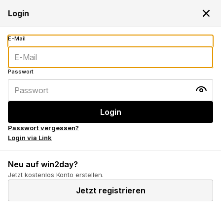
Dein Login wird benötigt
Login
Passwort vergessen?
Login via Link
Neu auf win2day?
Jetzt kostenlos Konto erstellen.
Jetzt registrieren