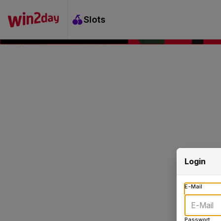
Dein Login wird benötigt