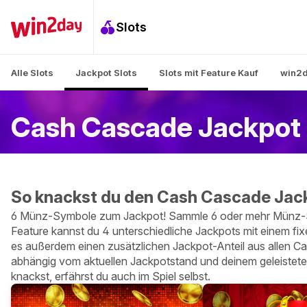
Cash Cascade Jackpot