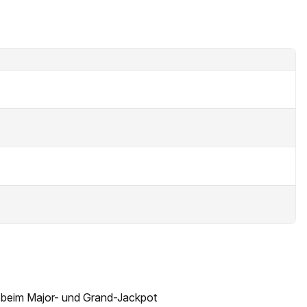
d beim Major- und Grand-Jackpot