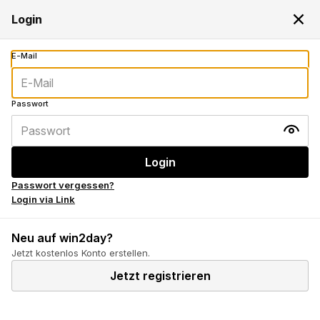
Dein Login wird benötigt
Login
Passwort vergessen?
Login via Link
Neu auf win2day?
Jetzt kostenlos Konto erstellen.
Jetzt registrieren