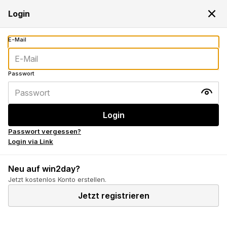
Dein Login wird benötigt
Login
Passwort vergessen?
Login via Link
Neu auf win2day?
Jetzt kostenlos Konto erstellen.
Jetzt registrieren