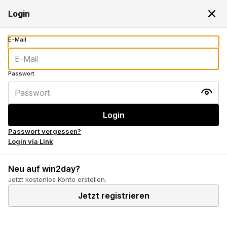
Dein Login wird benötigt
Login
Passwort vergessen?
Login via Link
Neu auf win2day?
Jetzt kostenlos Konto erstellen.
Jetzt registrieren