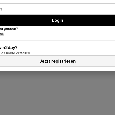
Login
vergessen?
ink
win2day?
los Konto erstellen.
Jetzt registrieren