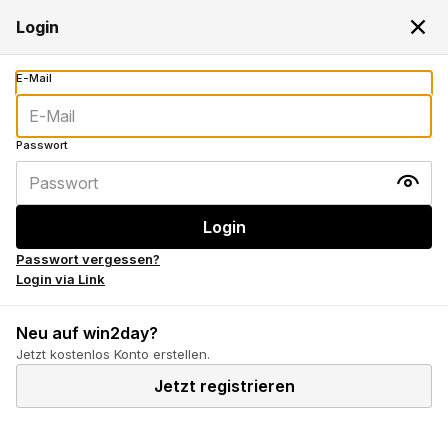
Dein Login wird benötigt
Login
Passwort vergessen?
Login via Link
Neu auf win2day?
Jetzt kostenlos Konto erstellen.
Jetzt registrieren