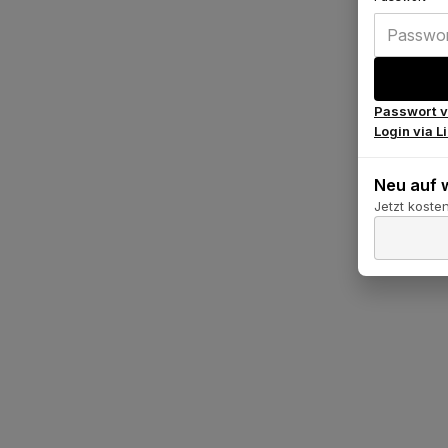
Passwort 
Login via L
Neu auf 
Jetzt kosten