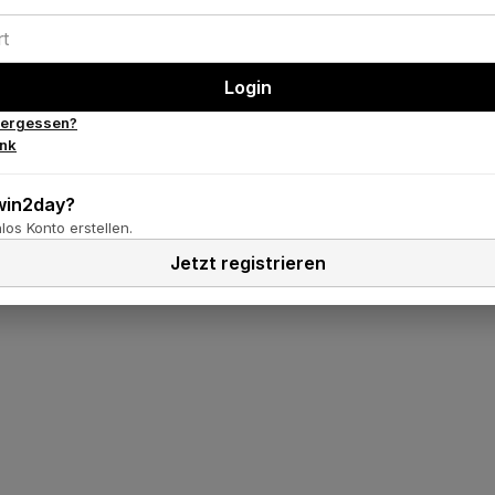
Login
vergessen?
ink
win2day?
los Konto erstellen.
Jetzt registrieren