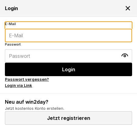
Dein Login wird benötigt
Login
Passwort vergessen?
Login via Link
Neu auf win2day?
Jetzt kostenlos Konto erstellen.
Jetzt registrieren