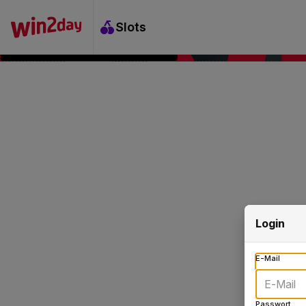
Dein Login wird benötigt