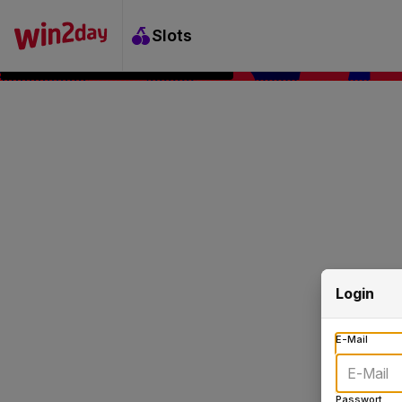
Dein Login wird benötigt