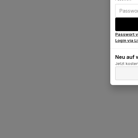
Passwort 
Login via L
Neu auf 
Jetzt kosten