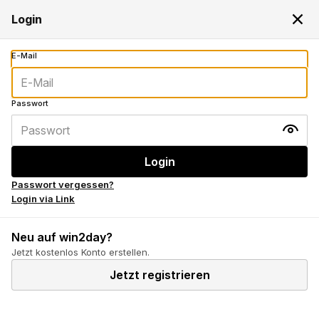
Dein Login wird benötigt
Login
Passwort vergessen?
Login via Link
Neu auf win2day?
Jetzt kostenlos Konto erstellen.
Jetzt registrieren