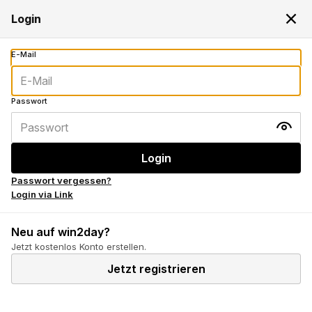
Dein Login wird benötigt
Login
Passwort vergessen?
Login via Link
Neu auf win2day?
Jetzt kostenlos Konto erstellen.
Jetzt registrieren