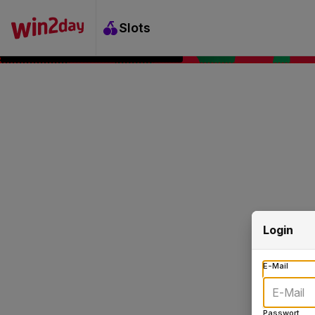
Dein Login wird benötigt