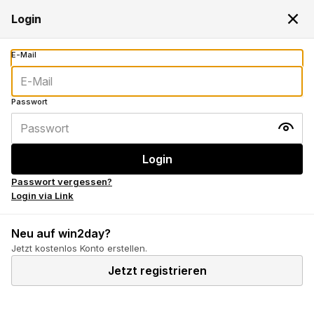
Dein Login wird benötigt
Login
Passwort vergessen?
Login via Link
Neu auf win2day?
Jetzt kostenlos Konto erstellen.
Jetzt registrieren