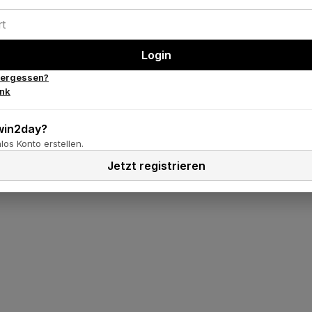
Login
vergessen?
ink
win2day?
los Konto erstellen.
Jetzt registrieren