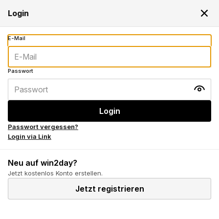
Dein Login wird benötigt
Login
Passwort vergessen?
Login via Link
Neu auf win2day?
Jetzt kostenlos Konto erstellen.
Jetzt registrieren