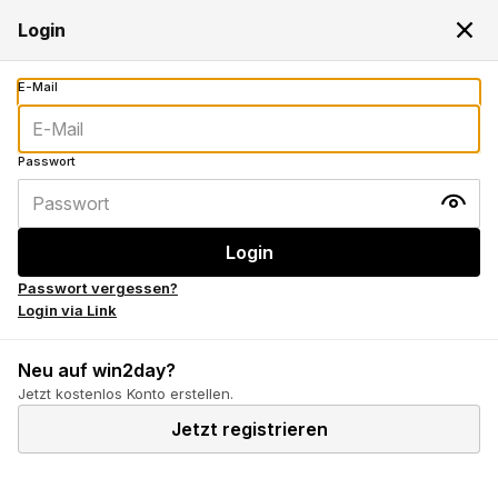
Dein Login wird benötigt
Login
Passwort vergessen?
Login via Link
Neu auf win2day?
Jetzt kostenlos Konto erstellen.
Jetzt registrieren