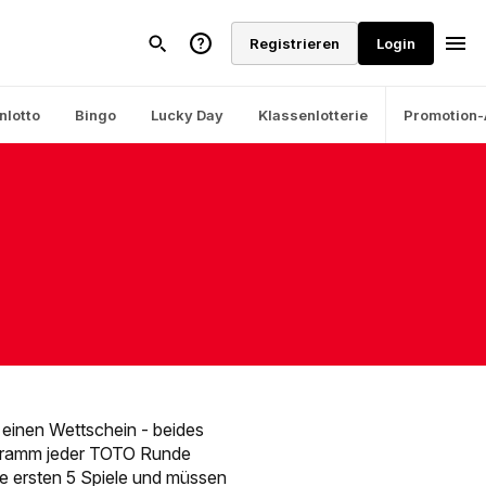
einen Wettschein - beides
rogramm jeder TOTO Runde
die ersten 5 Spiele und müssen