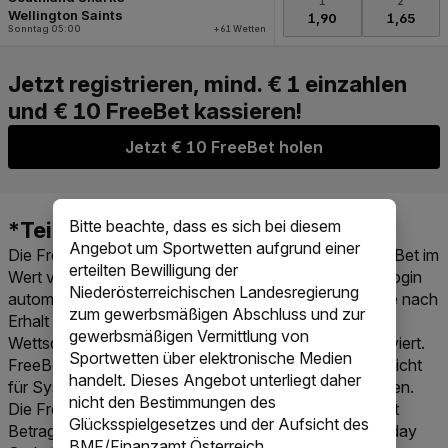
Jetzt € 10 FreeBet holen
Bitte beachte, dass es sich bei diesem
Angebot um Sportwetten aufgrund einer
Die FreeBet Aktion ist bis auf Widerruf gültig. Die FreeBet im
erteilten Bewilligung der
Wert von € 10 ist nach Neuregistrierung und erstem Login
Niederösterreichischen Landesregierung
automatisch dotiert und kann bis spätestens drei Jahre nach
zum gewerbsmäßigen Abschluss und zur
Erhalt eingelöst werden. Die Cash Out Funktion ist bei
gewerbsmäßigen Vermittlung von
Wettscheinen, die als FreeBet gespielt wurden, deaktiviert.
Sportwetten über elektronische Medien
FreeBets sind nur für Sportwetten gültig und können nicht
handelt. Dieses Angebot unterliegt daher
für Systemwetten und Wett-Turniere verwendet werden.
nicht den Bestimmungen des
Die FreeBet muss genau mit dem verfügbaren FreeBet
Glücksspielgesetzes und der Aufsicht des
Betrag gespielt werden und kann daher nicht mit win2day
BMF/Finanzamt Österreich.