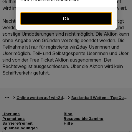
Guthaben am Wettschein gemischt werden. Die FreeBet
wird im Wettschein mit Klick auf den Schieberegler aktiviert.
Ok
Nachträgliche Reklamationen können nicht berücksichtigt
werden. Eine Barauszahlung des Free Ticket Betrags und
sonstige Umdotierungen sind nicht möglich. Die Aktion kann
ohne Angabe von Gründen vorzeitig beendet werden. Die
Teilnahme ist nur für registrierte win2day Userinnen und
User möglich. Teil- und Selbstgesperrte Userinnen und User
sind von der Free Ticket Aktion ausgenommen. Der
Rechtsweg ist ausgeschlossen. Über die Aktion wird kein
Schriftverkehr geführt.