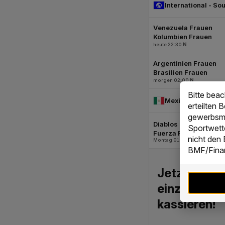
Bitte bea
erteilten 
gewerbsmä
Sportwett
nicht den
BMF/Finan