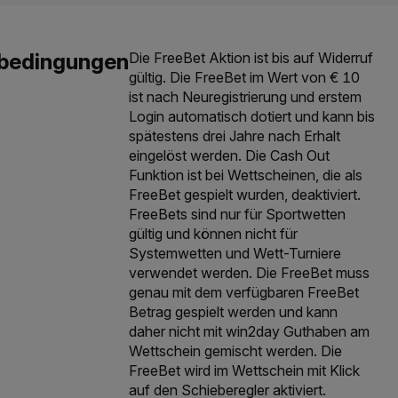
Die FreeBet Aktion ist bis auf Widerruf
gültig. Die FreeBet im Wert von € 10
ist nach Neuregistrierung und erstem
Login automatisch dotiert und kann bis
spätestens drei Jahre nach Erhalt
eingelöst werden. Die Cash Out
Funktion ist bei Wettscheinen, die als
FreeBet gespielt wurden, deaktiviert.
FreeBets sind nur für Sportwetten
gültig und können nicht für
Systemwetten und Wett-Turniere
verwendet werden. Die FreeBet muss
genau mit dem verfügbaren FreeBet
Betrag gespielt werden und kann
daher nicht mit win2day Guthaben am
Wettschein gemischt werden. Die
FreeBet wird im Wettschein mit Klick
auf den Schieberegler aktiviert.