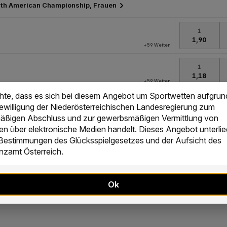
chte, dass es sich bei diesem Angebot um Sportwetten aufgrun
Bewilligung der Niederösterreichischen Landesregierung zum
ßigen Abschluss und zur gewerbsmäßigen Vermittlung von
en über elektronische Medien handelt. Dieses Angebot unterlie
 Bestimmungen des Glücksspielgesetzes und der Aufsicht des
zamt Österreich.
Ok
Jetzt € 10 FreeBet 