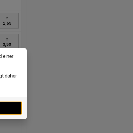
d einer
gt daher
holen