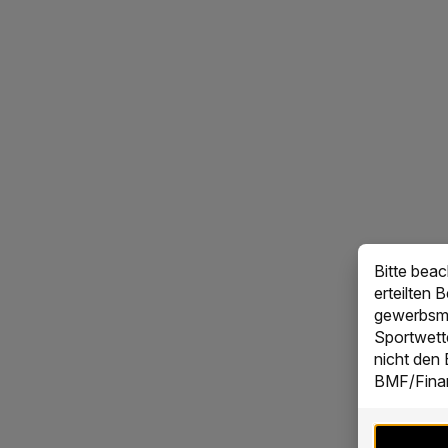
Bitte bea
erteilten 
gewerbsmä
Sportwett
nicht den
BMF/Finan