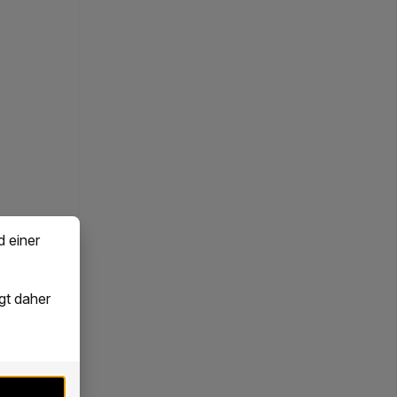
d einer
gt daher