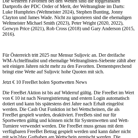
Die weiteren Favoriten bei den Wetten sind die topgerankten
Dartprofis der PDC Order of Merit, der Weltrangliste im Darts:
Luke Humphries (Weltmeister 2024), Stephen Bunting, Jonny
Clayton und James Wade. Nicht zu ignorieren sind die ehemaligen
Weltmeister Michael Smith (2023), Peter Wright (2020, 2022),
Gerwyn Price (2021), Rob Cross (2018) und Gary Anderson (2015,
2016).
Für Österreich tritt 2025 nur Mensur Suljovic an. Der dreifache
WM-Achtelfinalist und ehemalige Weltranglisten-Siebente zählt aber
seit einigen Jahren nicht mehr zu den Favoriten. Dementsprechend
bringt eine Wette auf Suljovic hohe Quoten mit sich.
Jetzt € 10 FreeBet holen
Sportwetten News
Die FreeBet Aktion ist bis auf Widerruf gültig. Die FreeBet im Wert
von € 10 ist nach Neuregistrierung und erstem Login automatisch
dotiert und kann bis spätestens drei Jahre nach Erhalt eingelöst
werden. Die Cash Out Funktion ist bei Wettscheinen, die als
FreeBet gespielt wurden, deaktiviert. FreeBets sind nur für
Sportwetten gültig und können nicht für Systemwetten und Wett-
Turniere verwendet werden. Die FreeBet muss genau mit dem
verfügbaren FreeBet Betrag gespielt werden und kann daher nicht
mit win2day Guthaben am Wettschein gemischt werden. Die