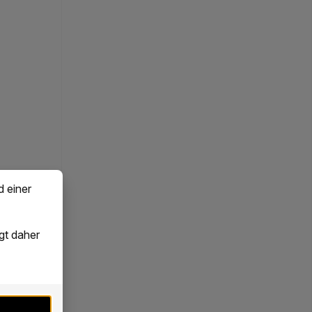
d einer
gt daher