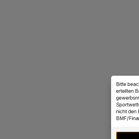
Bitte bea
erteilten 
gewerbsmä
Sportwett
nicht den
BMF/Finan