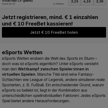
Jetzt € 10 FreeBet holen
eSports Wetten
erobern die Welt des Sports im Sturm –
doch was ist eSports eigentlich? Unter eSports versteht
man den
Wettkampf zwischen Spieler:innen in
virtuellen Spielen.
Manche Titel sind reine Fantasy-
Schlachten wie League of Legends, andere simulieren reale
Sportarten, z. B. Fußball. Ein entscheidender Grund, warum
eSports so beliebt ist, liegt in der Kombination aus
unterschiedlichen spielindividuellen Faktoren: Jedes eSports
Spiel bietet andere Herausforderungen.