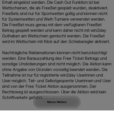
Erhalt eingelöst werden. Die Cash Out Funktion ist bei
Wettscheinen, die als FreeBet gespielt wurden, deaktiviert.
FreeBets sind nur für Sportwetten gültig und können nicht
für Systemwetten und Wett-Turniere verwendet werden.
Die FreeBet muss genau mit dem verfügbaren FreeBet
Betrag gespielt werden und kann daher nicht mit win2day
Guthaben am Wettschein gemischt werden. Die FreeBet
wird im Wettschein mit Klick auf den Schieberegler aktiviert.
Nachträgliche Reklamationen können nicht berücksichtigt
werden. Eine Barauszahlung des Free Ticket Betrags und
sonstige Umdotierungen sind nicht möglich. Die Aktion kann
ohne Angabe von Gründen vorzeitig beendet werden. Die
Teilnahme ist nur für registrierte win2day Userinnen und
User möglich. Teil- und Selbstgesperrte Userinnen und User
sind von der Free Ticket Aktion ausgenommen. Der
Rechtsweg ist ausgeschlossen. Über die Aktion wird kein
Schriftverkehr geführt.