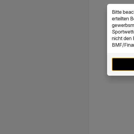
Bitte bea
erteilten 
gewerbsmä
Sportwett
nicht den
BMF/Finan