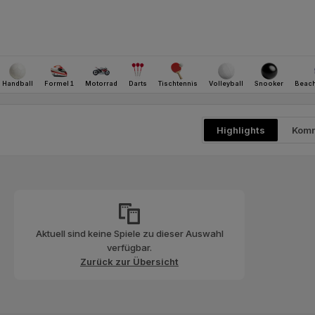
Aktuell sind keine Spiele zu dieser Auswahl
verfügbar.
Zurück zur Übersicht