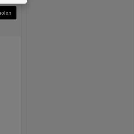
holen