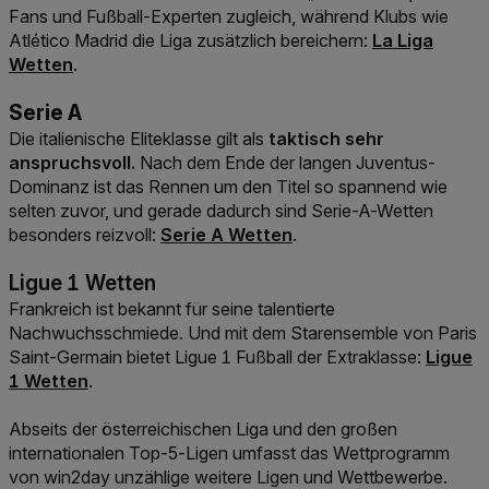
Fans und Fußball-Experten zugleich, während Klubs wie
Link der zu h
Atlético Madrid die Liga zusätzlich bereichern:
La Liga
Wetten
.
Serie A
Die italienische Eliteklasse gilt als
taktisch sehr
anspruchsvoll.
Nach dem Ende der langen Juventus-
Dominanz ist das Rennen um den Titel so spannend wie
selten zuvor, und gerade dadurch sind Serie-A-Wetten
Link der zu https://www.win2day.at/spo
besonders reizvoll:
Serie A Wetten
.
Ligue 1 Wetten
Frankreich ist bekannt für seine talentierte
Nachwuchsschmiede. Und mit dem Starensemble von Paris
Link de
Saint-Germain bietet Ligue 1 Fußball der Extraklasse:
Ligue
1 Wetten
.
Abseits der österreichischen Liga und den großen
internationalen Top-5-Ligen umfasst das Wettprogramm
von win2day unzählige weitere Ligen und Wettbewerbe.