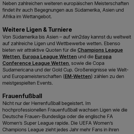
Neben zahlreichen weiteren europäischen Meisterschaften
findet ihr auch Begegnungen aus Südamerika, Asien und
Afrika im Wettangebot.
Weitere Ligen & Turniere
Von Südamerika bis Asien – auf win2day kannst du weltweit
auf zahlreiche Ligen und Wettbewerbe wetten. Ebenso
Link der zu https://www
bieten wir attraktive Quoten für die
Champions League
Link der zu https://www.win2day.at/sport/fuss
Link der zu htt
Wetten
,
Europa League Wetten
und die
Europa
Conference League Wetten
, sowie die Copa
Sudamericana und der Gold Cup. Großereignisse wie Welt-
Link der zu https://www.win2
und Europameisterschaften (
EM-Wetten
) zählen zu den
meistgespielten Events.
Frauenfußball
Nicht nur der Herrenfußball begeistert. Im
hochprofessionellen Frauenfußball wachsen Ligen wie die
Deutsche Frauen-Bundesliga oder die englische FA
Women’s Super League rapide. Die UEFA Women’s
Champions League zieht jedes Jahr mehr Fans in ihren